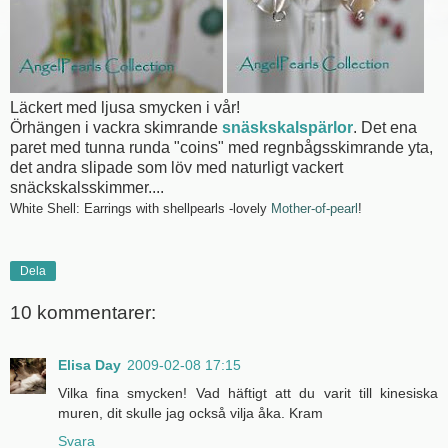
Läckert med ljusa smycken i vår!
Örhängen i vackra skimrande
snäskskalspärlor
. Det ena
paret med tunna runda "coins" med regnbågsskimrande yta,
det andra slipade som löv med naturligt vackert
snäckskalsskimmer....
White Shell: Earrings with shellpearls -lovely
Mother-of-pearl
!
Dela
10 kommentarer:
Elisa Day
2009-02-08 17:15
Vilka fina smycken! Vad häftigt att du varit till kinesiska
muren, dit skulle jag också vilja åka. Kram
Svara