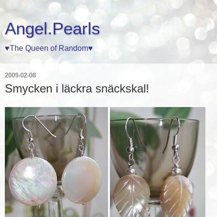
Angel.Pearls
♥The Queen of Random♥
2009-02-08
Smycken i läckra snäckskal!