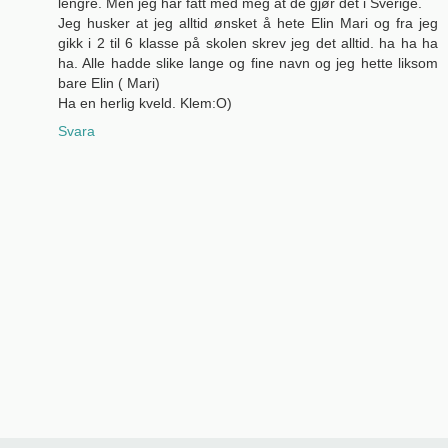
lengre. Men jeg har fått med meg at de gjør det i Sverige.
Jeg husker at jeg alltid ønsket å hete Elin Mari og fra jeg
gikk i 2 til 6 klasse på skolen skrev jeg det alltid. ha ha ha
ha. Alle hadde slike lange og fine navn og jeg hette liksom
bare Elin ( Mari)
Ha en herlig kveld. Klem:O)
Svara